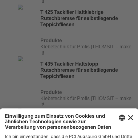
it!
T 425 Tackifier Haftklebrige
Rutschbremse für selbstliegende
Teppichfliesen
Produkte
Klebetechnik für Profis |THOMSIT – make
it!
T 435 Tackifier Haftstopp
Rutschbremse für selbstliegende
Teppichfliesen
Produkte
Klebetechnik für Profis |THOMSIT – make
it!
TK 199 Universal-Fixierung
Wasserlösbare Haftdispersion für
Textil- und CV-Beläge