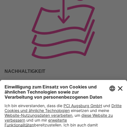
NACHHALTIGKEIT
Keine Verwendung von ressourcenbindender
Abdeckfolie
auf den Parkettklebern in den Gebinden. Die
Kleber sind
leichter zu handhaben
und es wird
kein
Material verschwendet
. Das ist nicht nur
nachhaltig
,
sondern auch
kostensparend
.
Folge uns auf: