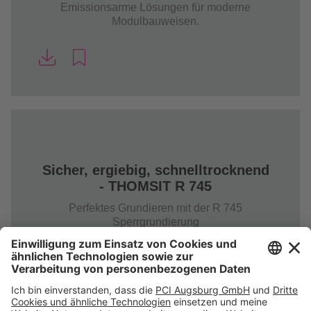
Emissionsarme Lösungen für moderne
Modulbauweisen.
Sicher, ergiebig, schnelltrocknend
- THOMSIT R 745
Perfektes Grundieren mit der R 745
Sperrgrundierung