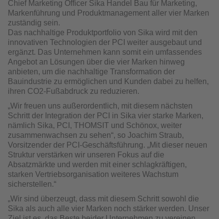
Chief Marketing Officer Sika Handel Bau für Marketing,
Markenführung und Produktmana­gement aller vier Marken
zuständig sein.
Das nachhaltige Produktportfolio von Sika wird mit den
innovativen Technolo­gien der PCI weiter ausgebaut und
ergänzt. Das Unternehmen kann somit ein umfassendes
Angebot an Lösungen über die vier Marken hinweg
anbieten, um die nachhaltige Transformation der
Bauindustrie zu ermöglichen und Kunden dabei zu helfen,
ihren CO
2
-Fußabdruck zu reduzieren.
„Wir freuen uns außerordentlich, mit diesem nächsten
Schritt der Integration der PCI in Sika vier starke Marken,
nämlich Sika, PCI, THOMSIT und Schönox, weiter
zusammenwachsen zu sehen“, so Joachim Straub,
Vorsitzen­der der PCI-Geschäftsführung. „Mit dieser neuen
Struktur verstärken wir unse­ren Fokus auf die
Absatzmärkte und werden mit einer schlagkräftigen,
starken Vertriebsorganisation weiteres Wachstum
sicherstellen.“
„Wir sind überzeugt, dass mit diesem Schritt sowohl die
Sika als auch alle vier Marken noch stärker werden. Unser
Ziel ist es, das Beste beider Unternehmen zu vereinen.